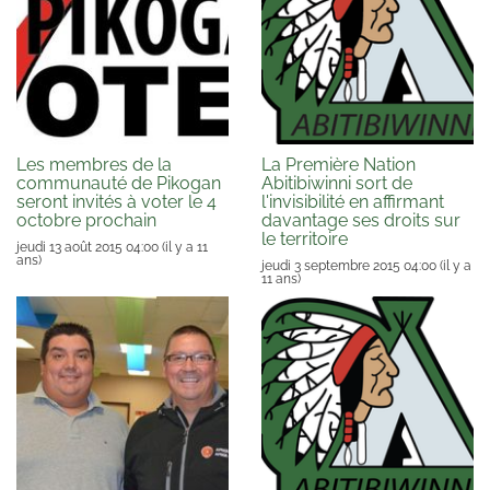
Les membres de la
La Première Nation
communauté de Pikogan
Abitibiwinni sort de
seront invités à voter le 4
l'invisibilité en affirmant
octobre prochain
davantage ses droits sur
le territoire
jeudi 13 août 2015 04:00
(il y a 11
ans)
jeudi 3 septembre 2015 04:00
(il y a
11 ans)