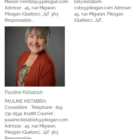
Manon.Tremblay@pikogan.com
billy.kistabish-
Adresse : 45, rue Migwan,
cote@pikogan.com Adresse :
Pikogan (Québec), J9T 3A3
45, rue Migwan, Pikogan
Responsable...
(Québec), J9T...
Pauline Kistabish
PAULINE KISTABISH,
Conseillère Téléphone : 819
732-6591 #2286 Courriel :
pauline.kistabish@pikogan.com
Adresse : 45, rue Migwan,
Pikogan (Québec), J9T 3A3
Responsable...