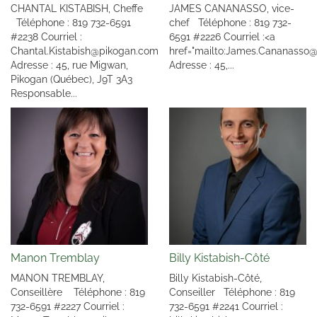
CHANTAL KISTABISH, Cheffe
JAMES CANANASSO, vice-
Téléphone : 819 732-6591
chef Téléphone : 819 732-
#2238 Courriel :
6591 #2226 Courriel :<a
Chantal.Kistabish@pikogan.com
href="mailto:James.Cananass
Adresse : 45, rue Migwan,
Adresse : 45,...
Pikogan (Québec), J9T 3A3
Responsable...
Manon Tremblay
Billy Kistabish-Côté
MANON TREMBLAY,
Billy Kistabish-Côté,
Conseillère Téléphone : 819
Conseiller Téléphone : 819
732-6591 #2227 Courriel :
732-6591 #2241 Courriel :