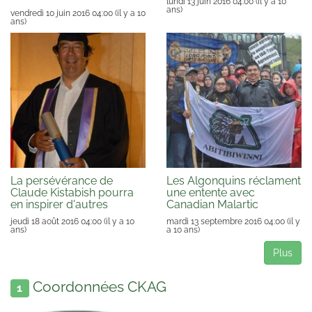
lundi 13 juin 2016 04:00
(il y a 10
ans)
vendredi 10 juin 2016 04:00
(il y a 10
ans)
La persévérance de
Les Algonquins réclament
Claude Kistabish pourra
une entente avec
en inspirer d'autres
Canadian Malartic
jeudi 18 août 2016 04:00
(il y a 10
mardi 13 septembre 2016 04:00
(il y
ans)
a 10 ans)
Plus
Coordonnées CKAG
1