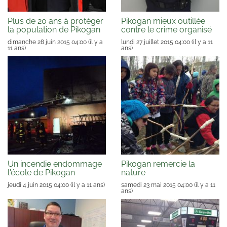
Plus de 20 ans à protéger
Pikogan mieux outillée
la population de Pikogan
contre le crime organisé
dimanche 28 juin 2015 04:00
(il y a
lundi 27 juillet 2015 04:00
(il y a 11
11 ans)
ans)
Un incendie endommage
Pikogan remercie la
l'école de Pikogan
nature
jeudi 4 juin 2015 04:00
(il y a 11 ans)
samedi 23 mai 2015 04:00
(il y a 11
ans)