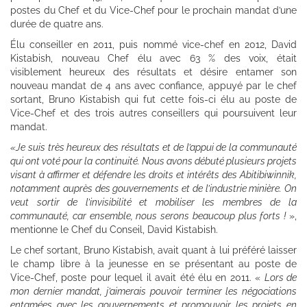
postes du Chef et du Vice-Chef pour le prochain mandat d’une
durée de quatre ans.
Élu conseiller en 2011, puis nommé vice-chef en 2012, David
Kistabish, nouveau Chef élu avec 63 % des voix, était
visiblement heureux des résultats et désire entamer son
nouveau mandat de 4 ans avec confiance, appuyé par le chef
sortant, Bruno Kistabish qui fut cette fois-ci élu au poste de
Vice-Chef et des trois autres conseillers qui poursuivent leur
mandat.
«Je suis très heureux des résultats et de l’appui de la communauté
qui ont voté pour la continuité. Nous avons débuté plusieurs projets
visant à affirmer et défendre les droits et intérêts des Abitibiwinnik,
notamment auprès des gouvernements et de l’industrie minière. On
veut sortir de l’invisibilité et mobiliser les membres de la
communauté, car ensemble, nous serons beaucoup plus forts !
»,
mentionne le Chef du Conseil, David Kistabish.
Le chef sortant, Bruno Kistabish, avait quant à lui préféré laisser
le champ libre à la jeunesse en se présentant au poste de
Vice-Chef, poste pour lequel il avait été élu en 2011. «
Lors de
mon dernier mandat, j’aimerais pouvoir terminer les négociations
entamées avec les gouvernements et promouvoir les projets en