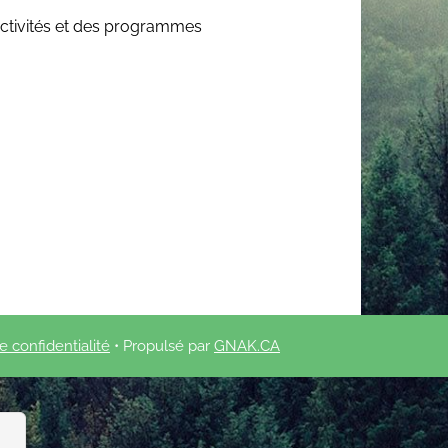
 activités et des programmes
e confidentialité
• Propulsé par
GNAK.CA