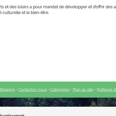
rts et des loisirs a pour mandat de développer et d’offrir des
té culturelle et le bien-être.
tibiwinni
•
Contactez-nous
•
Catégories
•
Plan du site
•
Politique d
Avertissement