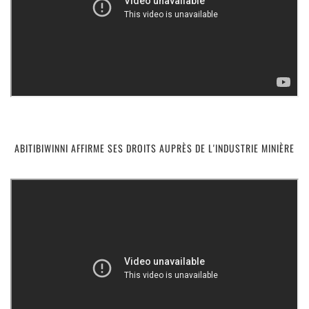
ABITIBIWINNI AFFIRME SES DROITS AUPRÈS DE L'INDUSTRIE MINIÈRE
https://youtube.com/embed/lwW3E4K4O2M