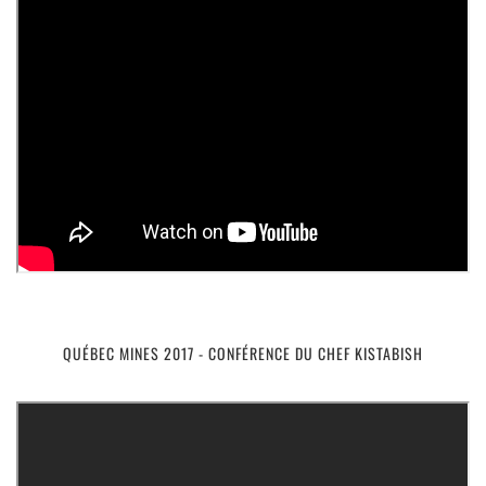
https://youtube.com/embed/DhsCIv_b2rU
QUÉBEC MINES 2017 - CONFÉRENCE DU CHEF KISTABISH
https://youtube.com/embed/o8vqS258fcM