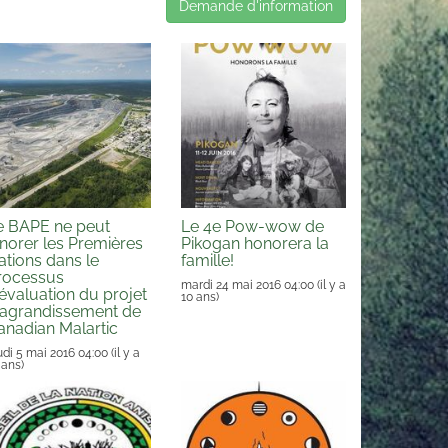
Demande d'information
e BAPE ne peut
Le 4e Pow-wow de
gnorer les Premières
Pikogan honorera la
ations dans le
famille!
rocessus
mardi 24 mai 2016 04:00
(il y a
'évaluation du projet
10 ans)
'agrandissement de
anadian Malartic
udi 5 mai 2016 04:00
(il y a
 ans)