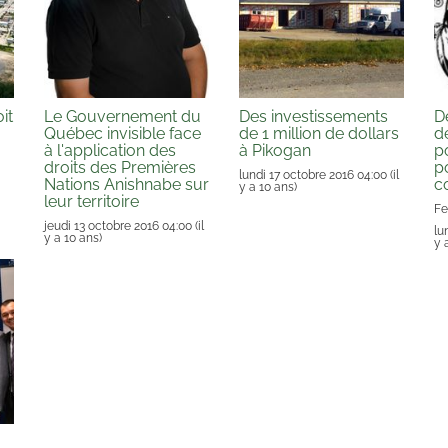
it
Le Gouvernement du
Des investissements
D
Québec invisible face
de 1 million de dollars
d
à l'application des
à Pikogan
p
droits des Premières
po
lundi 17 octobre 2016 04:00
(il
Nations Anishnabe sur
c
y a 10 ans)
leur territoire
Fe
jeudi 13 octobre 2016 04:00
(il
lu
y a 10 ans)
y 