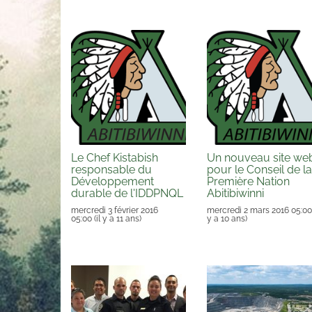
Le Chef Kistabish
Un nouveau site we
responsable du
pour le Conseil de la
Développement
Première Nation
durable de l'IDDPNQL
Abitibiwinni
mercredi 3 février 2016
mercredi 2 mars 2016 05:00
05:00
(il y a 11 ans)
y a 10 ans)