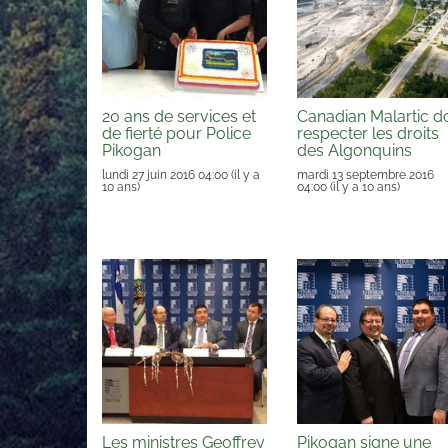
20 ans de services et
Canadian Malartic do
de fierté pour Police
respecter les droits
Pikogan
des Algonquins
lundi 27 juin 2016 04:00
(il y a
mardi 13 septembre 2016
10 ans)
04:00
(il y a 10 ans)
Les ministres Geoffrey
Pikogan signe une