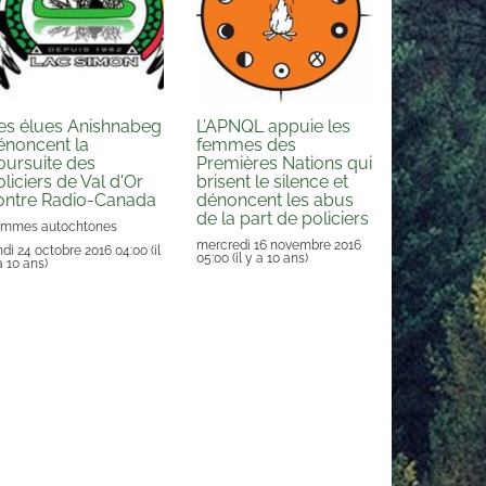
es élues Anishnabeg
L’APNQL appuie les
énoncent la
femmes des
oursuite des
Premières Nations qui
liciers de Val d'Or
brisent le silence et
ontre Radio-Canada
dénoncent les abus
de la part de policiers
mmes autochtones
mercredi 16 novembre 2016
ndi 24 octobre 2016 04:00
(il
05:00
(il y a 10 ans)
a 10 ans)