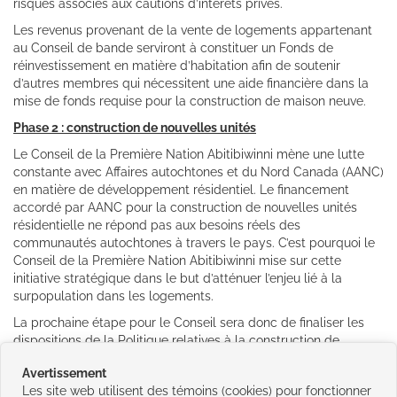
risques associés aux cautions d’intérêts privés.
Les revenus provenant de la vente de logements appartenant
au Conseil de bande serviront à constituer un Fonds de
réinvestissement en matière d’habitation afin de soutenir
d’autres membres qui nécessitent une aide financière dans la
mise de fonds requise pour la construction de maison neuve.
Phase 2 : construction de nouvelles unités
Le Conseil de la Première Nation Abitibiwinni mène une lutte
constante avec Affaires autochtones et du Nord Canada (AANC)
en matière de développement résidentiel. Le financement
accordé par AANC pour la construction de nouvelles unités
résidentielle ne répond pas aux besoins réels des
communautés autochtones à travers le pays. C’est pourquoi le
Conseil de la Première Nation Abitibiwinni mise sur cette
initiative stratégique dans le but d’atténuer l’enjeu lié à la
surpopulation dans les logements.
La prochaine étape pour le Conseil sera donc de finaliser les
dispositions de la Politique relatives à la construction de
nouvelles unités sur le territoire. Un comité de travail a été mis
Avertissement
sur pied et les travaux se poursuivront en 2018-2019.
Les site web utilisent des témoins (cookies) pour fonctionner