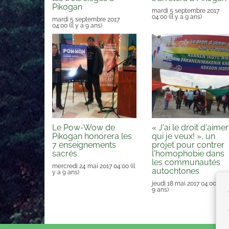
Pikogan
mardi 5 septembre 2017
04:00
(il y a 9 ans)
mardi 5 septembre 2017
04:00
(il y a 9 ans)
Le Pow-Wow de
« J'ai le droit d'aimer
Pikogan honorera les
qui je veux! », un
7 enseignements
projet pour contrer
sacrés
l'homophobie dans
les communautés
mercredi 24 mai 2017 04:00
(il
autochtones
y a 9 ans)
jeudi 18 mai 2017 04:00
(il y
9 ans)