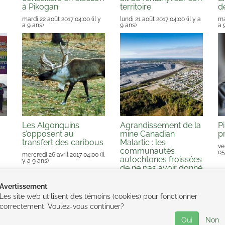
à Pikogan
territoire
d
mardi 22 août 2017 04:00
(il y
lundi 21 août 2017 04:00
(il y a
ma
a 9 ans)
9 ans)
a 
Les Algonquins
Agrandissement de la
P
s’opposent au
mine Canadian
p
transfert des caribous
Malartic : les
ve
communautés
05
mercredi 26 avril 2017 04:00
(il
autochtones froissées
y a 9 ans)
de ne pas avoir donné
leur aval
 a
Avertissement
mercredi 26 avril 2017 04:00
(il
y a 9 ans)
Les site web utilisent des témoins (cookies) pour fonctionner
correctement. Voulez-vous continuer?
Oui
Non