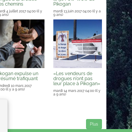
es chemins
Pikogan
rdi 4 juillet 2017 04:00
(il y
mardi 13 juin 2017 04:00
(il y a
9 ans)
9 ans)
ikogan expulse un
«Les vendeurs de
résumé trafiquant
drogues n'ont pas
leur place à Pikogan»
ndredi 10 mars 2017
:00
(il y a 9 ans)
mardi 14 mars 2017 04:00
(il y
a 9 ans)
Plus