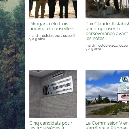
Pikogan a élu trois
Prix Claude-Kistabish
nouveaux conseillers
Récompenser la
persévérance avant
mardi 3 octobre 2017 00:00
(il
les notes
y a 9 ans)
mardi 3 octobre 2017 00:00
y a 9 ans)
Cinq candidats pour
La Commission Vien
les trois sièges à
s'arrêtera à Pikogan