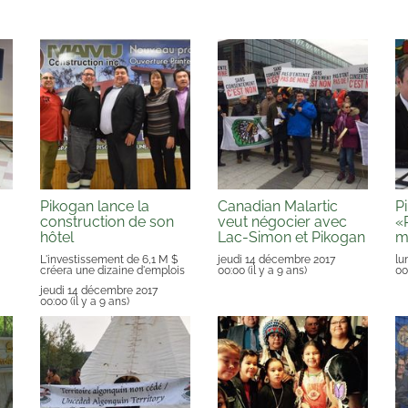
Pikogan lance la
Canadian Malartic
P
construction de son
veut négocier avec
«
hôtel
Lac-Simon et Pikogan
m
L'investissement de 6,1 M $
jeudi 14 décembre 2017
lu
créera une dizaine d'emplois
00:00
(il y a 9 ans)
00
jeudi 14 décembre 2017
00:00
(il y a 9 ans)