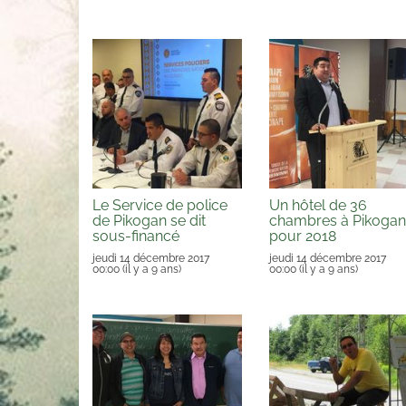
Le Service de police
Un hôtel de 36
de Pikogan se dit
chambres à Pikogan
sous-financé
pour 2018
jeudi 14 décembre 2017
jeudi 14 décembre 2017
00:00
(il y a 9 ans)
00:00
(il y a 9 ans)