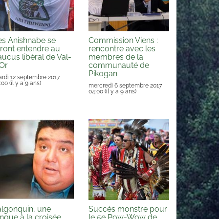
es Anishnabe se
Commission Viens :
eront entendre au
rencontre avec les
aucus libéral de Val-
membres de la
’Or
communauté de
Pikogan
rdi 12 septembre 2017
:00
(il y a 9 ans)
mercredi 6 septembre 2017
04:00
(il y a 9 ans)
’algonquin, une
Succès monstre pour
angue à la croisée
le 5e Pow-Wow de