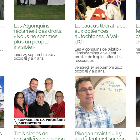
 :
Les Algonquins
Le caucus libéral face
L
réclament des droits:
aux doléances
f
«Nous ne sommes
autochtones, à Val-
c
plus un peuple
d'Or
d
invisible»
(il
Les Algonquins de l’Abitibi-
ma
Témiscamingue veulent
00
lundi 25 septembre 2017
profiter de l’exploitation des
00:00
(il y a 9 ans)
ressources
vendredi 15 septembre 2017
00:00
(il y a 9 ans)
s
Trois sièges de
Pikogan craint qu'il y
L
conseillers en élection
ait du fentanyl sur son
l