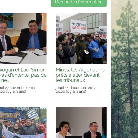
Demande d'information
ikogan et Lac-Simon:
Mines: les Algonquins
Pas d'entente, pas de
prêts à aller devant
ine»
les tribunaux
ndi 27 novembre 2017
jeudi 14 décembre 2017
:00
(il y a 9 ans)
00:00
(il y a 9 ans)