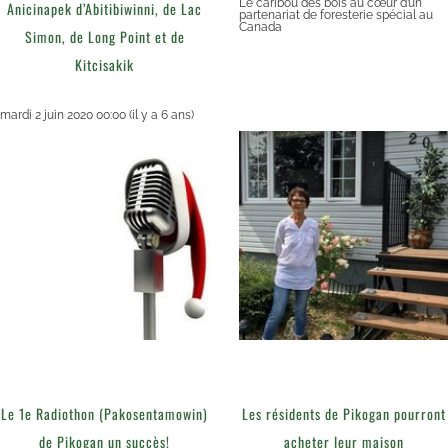
Le caribou des bois au cœur d’un
Anicinapek d’Abitibiwinni, de Lac
partenariat de foresterie spécial au
Canada
Simon, de Long Point et de
Kitcisakik
mardi 2 juin 2020 00:00
(il y a 6 ans)
Le 1e Radiothon (Pakosentamowin)
Les résidents de Pikogan pourront
de Pikogan un succès!
acheter leur maison