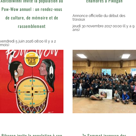
Abitibiwinni invite la population au
chambres à Pikogan
Pow-Wow annuel : un rendez-vous
Annonce officielle du début des
de culture, de mémoire et de
travaux
rassemblement
jeudi 30 novembre 2017 00:00
(il y a 9
ans)
vendredi 5 juin 2026 08:00
(il y a 2
mois)
Pikogan invite la population à son
7e Sommet jeunesse des