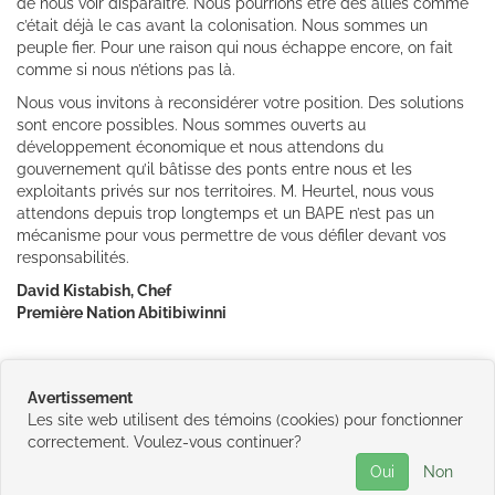
de nous voir disparaître. Nous pourrions être des alliés comme
c’était déjà le cas avant la colonisation. Nous sommes un
peuple fier. Pour une raison qui nous échappe encore, on fait
comme si nous n’étions pas là.
Nous vous invitons à reconsidérer votre position. Des solutions
sont encore possibles. Nous sommes ouverts au
développement économique et nous attendons du
gouvernement qu’il bâtisse des ponts entre nous et les
exploitants privés sur nos territoires. M. Heurtel, nous vous
attendons depuis trop longtemps et un BAPE n’est pas un
mécanisme pour vous permettre de vous défiler devant vos
responsabilités.
David Kistabish, Chef
Première Nation Abitibiwinni
Cliquez ici pour lire l'article intégral / L'Écho/Abitibien (13
Avertissement
octobre 2016)
Les site web utilisent des témoins (cookies) pour fonctionner
correctement. Voulez-vous continuer?
©
2026
Conseil de la Première Nation
Oui
Non
Abitibiwinni
•
Contactez-nous
•
Catégories
•
Plan du