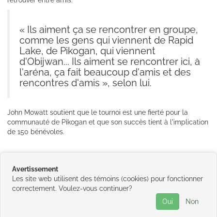
« Ils aiment ça se rencontrer en groupe,
comme les gens qui viennent de Rapid
Lake, de Pikogan, qui viennent
d'Obijwan... Ils aiment se rencontrer ici, à
l'aréna, ça fait beaucoup d'amis et des
rencontres d'amis », selon lui.
John Mowatt soutient que le tournoi est une fierté pour la
communauté de Pikogan et que son succès tient à l'implication
de 150 bénévoles.
Cliquez ici pour lire l'article intégral de Marc-Olivier Thibault,
Avertissement
Radio-Canada / 15 avril 2018
Les site web utilisent des témoins (cookies) pour fonctionner
correctement. Voulez-vous continuer?
©
2026
Conseil de la Première Nation
Oui
Non
Abitibiwinni
•
Contactez-nous
•
Catégories
•
Plan du
site
•
Politique de confidentialité
• Propulsé par
GNAK.CA